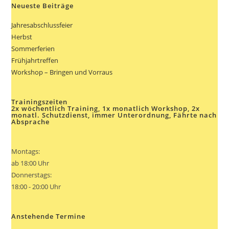
Neueste Beiträge
Jahresabschlussfeier
Herbst
Sommerferien
Frühjahrtreffen
Workshop – Bringen und Vorraus
Trainingszeiten
2x wöchentlich Training, 1x monatlich Workshop, 2x
monatl. Schutzdienst, immer Unterordnung, Fährte nach
Absprache
Montags:
ab 18:00 Uhr
Donnerstags:
18:00 - 20:00 Uhr
Anstehende Termine